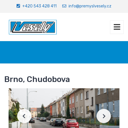
+420 543 428 411
info@premyslvesely.cz
Úvod
Referenční stavby
Brno, Chudobova
Brno, Chudobova