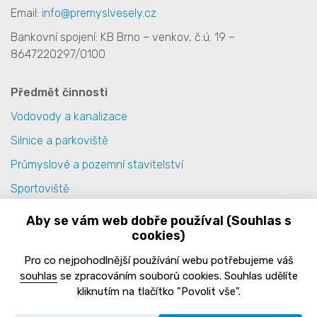
Email:
info@premyslvesely.cz
Bankovní spojení: KB Brno – venkov, č.ú. 19 –
8647220297/0100
Předmět činnosti
Vodovody a kanalizace
Silnice a parkoviště
Průmyslové a pozemní stavitelství
Sportoviště
Terénní úpravy
Aby se vám web dobře používal (Souhlas s
cookies)
Specializované provozy
Pro co nejpohodlnější používání webu potřebujeme váš
Zásady zpracování cookies
souhlas
se zpracováním souborů cookies. Souhlas udělíte
kliknutím na tlačítko "Povolit vše".