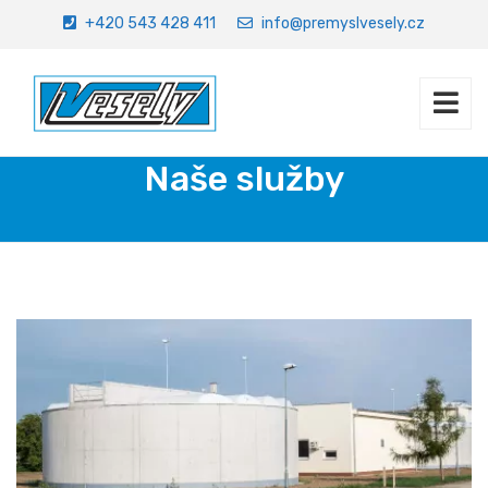
+420 543 428 411
info@premyslvesely.cz
Naše služby
Úvod
Referenční stavby