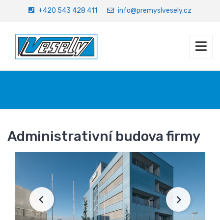
+420 543 428 411
info@premyslvesely.cz
Úvod
Referenční stavby
Administrativní budova firmy
Administrativní budova firmy