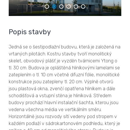
Popis stavby
Jedná se o šestipodlažní budovu, která je založená na
vrtaných pilotách. Kostru stavby tvoří monolitický
skelet, obvodový plášť je vyzděn tvárnicemi Ytong o
tl. 30 cm. Budova je opláštěná hliníkovými lamelami se
zateplením o tl. 10 cm včetně difuzní fólie, monolitické
konstrukce jsou zatepleny tl. 20 cm. Výplně otvorů
jsou plastová okna, zvenčí opatřena hliníkem a dále
schodišťová a vstupní stěna je hliníková. Středem
budovy prochází hlavní instalační šachta, kterou jsou
vedena všechna média ve vertikálním směru.
Horizontálně jsou rozvody sítí vedeny pod stropem v
každém podlaží v sádrokartonovém podhledu, který je