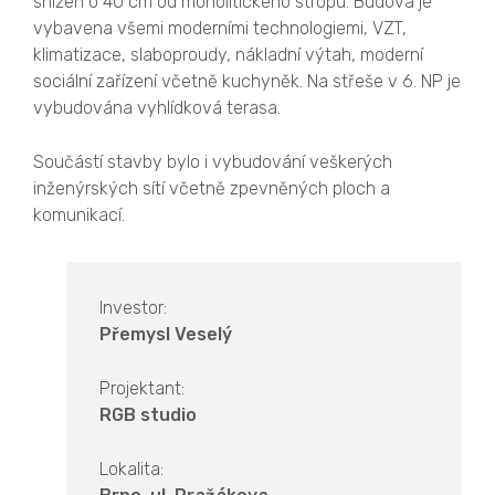
snížen o 40 cm od monolitického stropu. Budova je
vybavena všemi moderními technologiemi, VZT,
klimatizace, slaboproudy, nákladní výtah, moderní
sociální zařízení včetně kuchyněk. Na střeše v 6. NP je
vybudována vyhlídková terasa.
Součástí stavby bylo i vybudování veškerých
inženýrských sítí včetně zpevněných ploch a
komunikací.
Investor:
Přemysl Veselý
Projektant:
RGB studio
Lokalita: