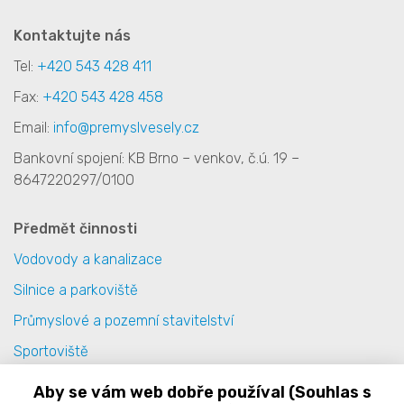
Kontaktujte nás
Tel:
+420 543 428 411
Fax:
+420 543 428 458
Email:
info@premyslvesely.cz
Bankovní spojení: KB Brno – venkov, č.ú. 19 –
8647220297/0100
Předmět činnosti
Vodovody a kanalizace
Silnice a parkoviště
Průmyslové a pozemní stavitelství
Sportoviště
Terénní úpravy
Aby se vám web dobře používal (Souhlas s