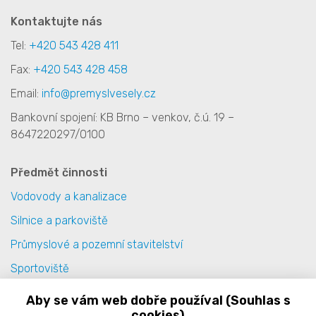
Kontaktujte nás
Tel:
+420 543 428 411
Fax:
+420 543 428 458
Email:
info@premyslvesely.cz
Bankovní spojení: KB Brno – venkov, č.ú. 19 –
8647220297/0100
Předmět činnosti
Vodovody a kanalizace
Silnice a parkoviště
Průmyslové a pozemní stavitelství
Sportoviště
Terénní úpravy
Aby se vám web dobře používal (Souhlas s
cookies)