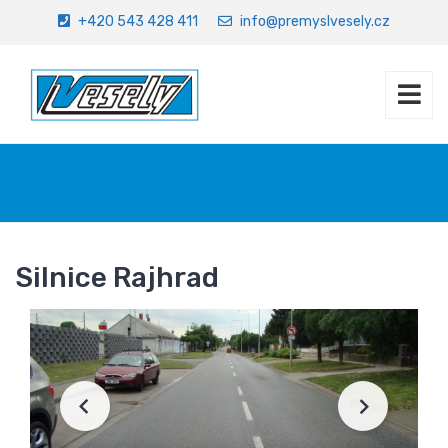
+420 543 428 411
info@premyslvesely.cz
Úvod
Referenční stavby
Silnice Rajhrad
Silnice Rajhrad