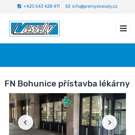
+420 543 428 411
info@premyslvesely.cz
Úvod
Referenční stavby
FN Bohunice přístavba lékár
FN Bohunice přístavba lékárny