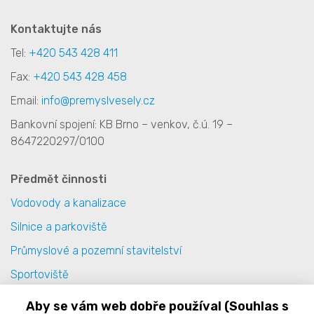
Kontaktujte nás
Tel:
+420 543 428 411
Fax:
+420 543 428 458
Email:
info@premyslvesely.cz
Bankovní spojení: KB Brno – venkov, č.ú. 19 –
8647220297/0100
Předmět činnosti
Vodovody a kanalizace
Silnice a parkoviště
Průmyslové a pozemní stavitelství
Sportoviště
Terénní úpravy
Aby se vám web dobře používal (Souhlas s