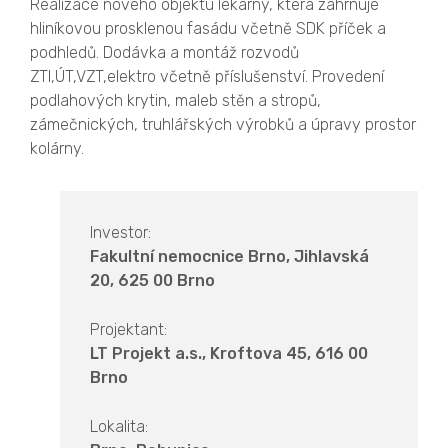
Realizace nového objektu lékárny, která zahrnuje
hliníkovou prosklenou fasádu včetně SDK příček a
podhledů. Dodávka a montáž rozvodů
ZTI,ÚT,VZT,elektro včetně příslušenství. Provedení
podlahových krytin, maleb stěn a stropů,
zámečnických, truhlářských výrobků a úpravy prostor
kolárny.
Investor:
Fakultní nemocnice Brno, Jihlavská
20, 625 00 Brno
Projektant:
LT Projekt a.s., Kroftova 45, 616 00
Brno
Lokalita: