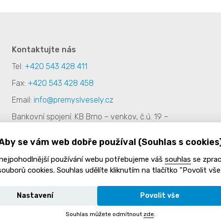
Kontaktujte nás
Tel:
+420 543 428 411
Fax:
+420 543 428 458
Email:
info@premyslvesely.cz
Bankovní spojení: KB Brno – venkov, č.ú. 19 –
8647220297/0100
Aby se vám web dobře používal (Souhlas s cookies
 nejpohodlnější používání webu potřebujeme váš
souhlas
se zpra
souborů cookies. Souhlas udělíte kliknutím na tlačítko "Povolit vše"
Nastavení
Povolit vše
Souhlas můžete odmítnout
zde
.