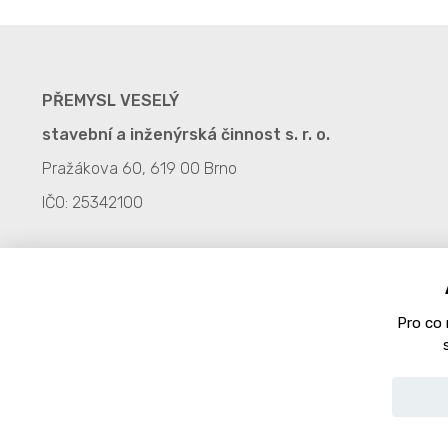
PŘEMYSL VESELÝ
stavební a inženýrská činnost s. r. o.
Pražákova 60, 619 00 Brno
IČO: 25342100
Pro co
Copyright © 2020 Přemysl Veselý s. r. o.