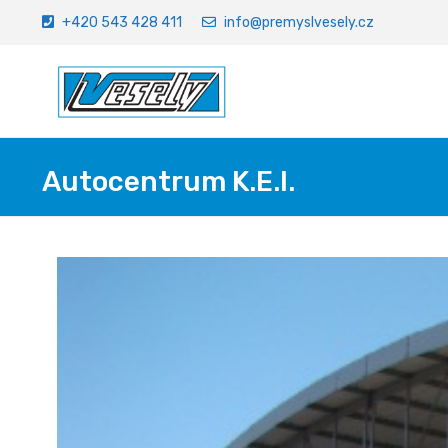
+420 543 428 411
info@premyslvesely.cz
Autocentrum K.E.I.