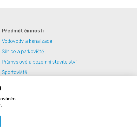
Předmět činnosti
Vodovody a kanalizace
Silnice a parkoviště
Průmyslové a pozemní stavitelství
Sportoviště
Terénní úpravy
)
Specializované provozy
cováním
Zásady zpracování cookies
.