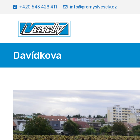
+420 543 428 411
info@premyslvesely.cz
Davídkova