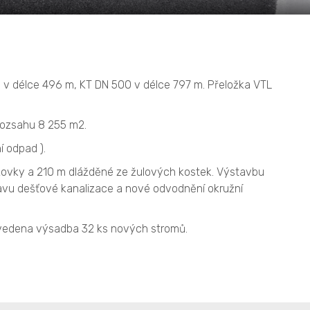
 v délce 496 m, KT DN 500 v délce 797 m. Přeložka VTL
rozsahu 8 255 m2.
í odpad ).
ozovky a 210 m dlážděné ze žulových kostek. Výstavbu
pravu dešťové kanalizace a nové odvodnění okružní
ovedena výsadba 32 ks nových stromů.