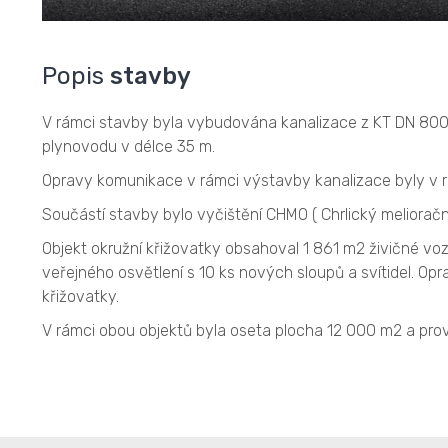
Popis
stavby
V rámci stavby byla vybudována kanalizace z KT DN 800
plynovodu v délce 35 m.
Opravy komunikace v rámci výstavby kanalizace byly v 
Součástí stavby bylo vyčištění CHMO ( Chrlický melioračn
Objekt okružní křižovatky obsahoval 1 861 m2 živičné v
veřejného osvětlení s 10 ks nových sloupů a svítidel. O
křižovatky.
V rámci obou objektů byla oseta plocha 12 000 m2 a pr